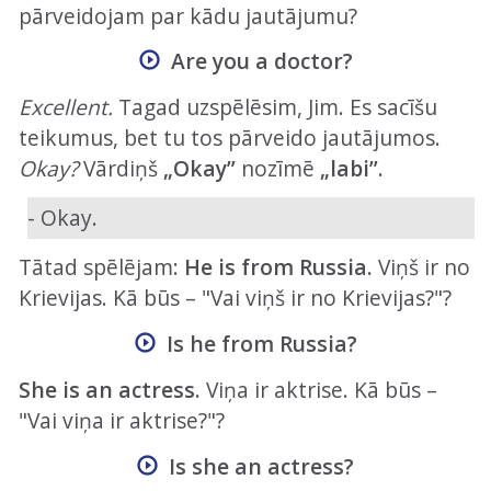
pārveidojam par kādu jautājumu?
Are you a doctor?
Excellent.
Tagad uzspēlēsim, Jim. Es sacīšu
teikumus, bet tu tos pārveido jautājumos.
Okay?
Vārdiņš
„Okay”
nozīmē
„labi”.
- Okay.
Tātad spēlējam:
He is from Russia.
Viņš ir no
Krievijas. Kā būs – "Vai viņš ir no Krievijas?"?
Is he from Russia?
She is an actress.
Viņa ir aktrise. Kā būs –
"Vai viņa ir aktrise?"?
Is she an actress?