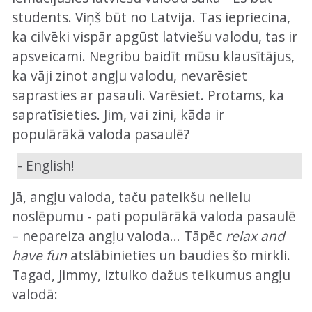
students. Viņš būt no Latvija. Tas iepriecina,
ka cilvēki vispār apgūst latviešu valodu, tas ir
apsveicami. Negribu baidīt mūsu klausītājus,
ka vāji zinot angļu valodu, nevarēsiet
saprasties ar pasauli. Varēsiet. Protams, ka
sapratīsieties. Jim, vai zini, kāda ir
populārākā valoda pasaulē?
- English!
Jā, angļu valoda, taču pateikšu nelielu
noslēpumu - pati populārākā valoda pasaulē
– nepareiza angļu valoda... Tāpēc
relax and
have fun
atslābinieties un baudies šo mirkli.
Tagad, Jimmy, iztulko dažus teikumus angļu
valodā: