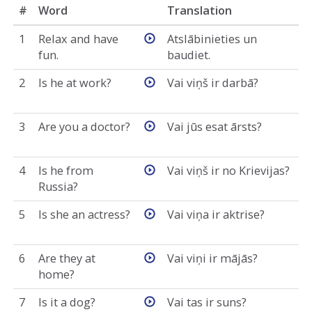
#
Word
Translation
1
Relax and have
Atslābinieties un
fun.
baudiet.
2
Is he at work?
Vai viņš ir darbā?
3
Are you a doctor?
Vai jūs esat ārsts?
4
Is he from
Vai viņš ir no Krievijas?
Russia?
5
Is she an actress?
Vai viņa ir aktrise?
6
Are they at
Vai viņi ir mājās?
home?
7
Is it a dog?
Vai tas ir suns?