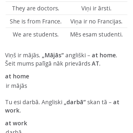
They are doctors.
Viņi ir ārsti.
She is from France.
Viņa ir no Francijas.
We are students.
Mēs esam studenti.
Viņš ir mājās.
„Mājās”
angliški –
at home
.
Šeit mums palīgā nāk prievārds
AT
.
at home
ir mājās
Tu esi darbā. Angliski
„darbā”
skan tā –
at
work
.
at work
darbā