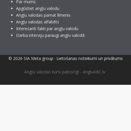
Par mums
Apgūstiet angļu valodu
Angļu valodas pamat līmenis
Angļu valodas alfabēts
Interesanti fakti par angļu valodu
Darba interviju paraugi angļu valodā
© 2026 SIA Meta group ·
Lietošanas noteikumi un privātums
Angļu valodas kursi pašrocīgi - AngluABC.lv