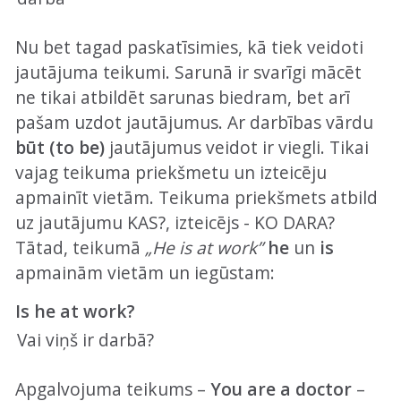
Nu bet tagad paskatīsimies, kā tiek veidoti
jautājuma teikumi. Sarunā ir svarīgi mācēt
ne tikai atbildēt sarunas biedram, bet arī
pašam uzdot jautājumus. Ar darbības vārdu
būt (to be)
jautājumus veidot ir viegli. Tikai
vajag teikuma priekšmetu un izteicēju
apmainīt vietām. Teikuma priekšmets atbild
uz jautājumu KAS?, izteicējs - KO DARA?
Tātad, teikumā
„He is at work”
he
un
is
apmainām vietām un iegūstam:
Is he at work?
Vai viņš ir darbā?
Apgalvojuma teikums –
You are a doctor
–