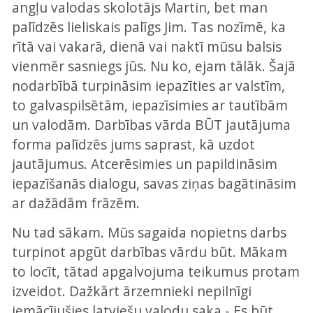
angļu valodas skolotājs Martin, bet man
palīdzēs lieliskais palīgs Jim. Tas nozīmē, ka
rītā vai vakarā, dienā vai naktī mūsu balsis
vienmēr sasniegs jūs. Nu ko, ejam tālāk. Šajā
nodarbībā turpināsim iepazīties ar valstīm,
to galvaspilsētām, iepazīsimies ar tautībām
un valodām. Darbības vārda BŪT jautājuma
forma palīdzēs jums saprast, kā uzdot
jautājumus. Atcerēsimies un papildināsim
iepazīšanās dialogu, savas ziņas bagātināsim
ar dažādām frāzēm.
Nu tad sākam. Mūs sagaida nopietns darbs
turpinot apgūt darbības vārdu būt. Mākam
to locīt, tātad apgalvojuma teikumus protam
izveidot. Dažkārt ārzemnieki nepilnīgi
iemācījušies latviešu valodu saka - Es būt