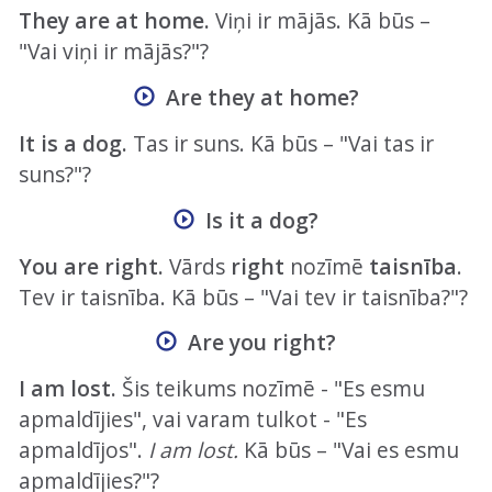
They are at home.
Viņi ir mājās. Kā būs –
"Vai viņi ir mājās?"?
Are they at home?
It is a dog.
Tas ir suns. Kā būs – "Vai tas ir
suns?"?
Is it a dog?
You are right.
Vārds
right
nozīmē
taisnība
.
Tev ir taisnība. Kā būs – "Vai tev ir taisnība?"?
Are you right?
I am lost.
Šis teikums nozīmē - "Es esmu
apmaldījies", vai varam tulkot - "Es
apmaldījos".
I am lost.
Kā būs – "Vai es esmu
apmaldījies?"?