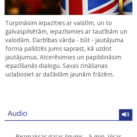
Turpināsim iepazīties ar valstīm, un to
galvaspilsētām, iepazīsimies ar tautībām un
valodām. Darbības vārda - būt - jautājuma
forma palīdzēs Jums saprast, kā uzdot
jautājumus. Atcerēsimies un papildināsim
iepazīšanās dialogu. Savas zināšanas
uzlabosiet ar dažādām jaunām frāzēm.
Audio
Bezmaksas daļas ilgums – 5 min. Visas