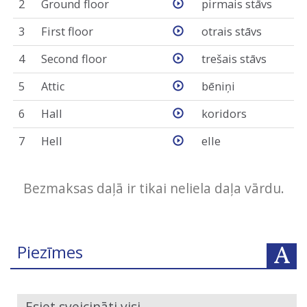
2
Ground floor
pirmais stāvs
3
First floor
otrais stāvs
4
Second floor
trešais stāvs
5
Attic
bēniņi
6
Hall
koridors
7
Hell
elle
Bezmaksas daļā ir tikai neliela daļa vārdu.
Piezīmes
- Esiet sveicināti visi.