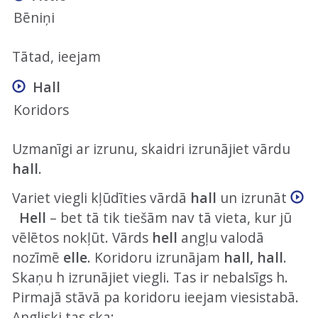
Bēniņi
Tātad, ieejam
Hall
Koridors
Uzmanīgi ar izrunu, skaidri izrunājiet vārdu
hall
.
Variet viegli kļūdīties vārdā
hall
un izrunāt
Hell
– bet tā tik tiešām nav tā vieta, kur jū
vēlētos nokļūt. Vārds
hell
angļu valodā
nozīmē
elle
. Koridoru izrunājam
hall, hall
.
Skaņu h izrunājiet viegli. Tas ir nebalsīgs h.
Pirmajā stāvā pa koridoru ieejam viesistabā.
Angliski tas ska: