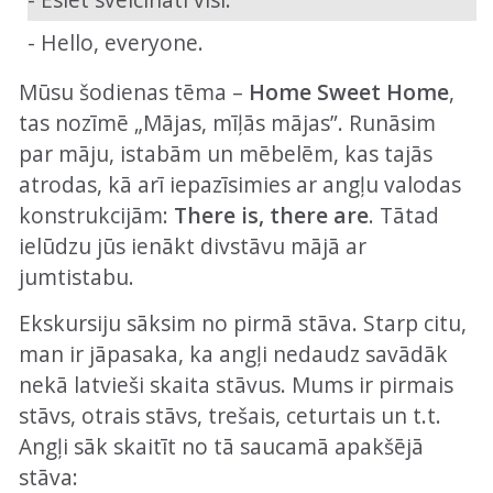
- Hello, everyone.
Mūsu šodienas tēma –
Home Sweet Home
,
tas nozīmē „Mājas, mīļās mājas”. Runāsim
par māju, istabām un mēbelēm, kas tajās
atrodas, kā arī iepazīsimies ar angļu valodas
konstrukcijām:
There is, there are
. Tātad
ielūdzu jūs ienākt divstāvu mājā ar
jumtistabu.
Ekskursiju sāksim no pirmā stāva. Starp citu,
man ir jāpasaka, ka angļi nedaudz savādāk
nekā latvieši skaita stāvus. Mums ir pirmais
stāvs, otrais stāvs, trešais, ceturtais un t.t.
Angļi sāk skaitīt no tā saucamā apakšējā
stāva: