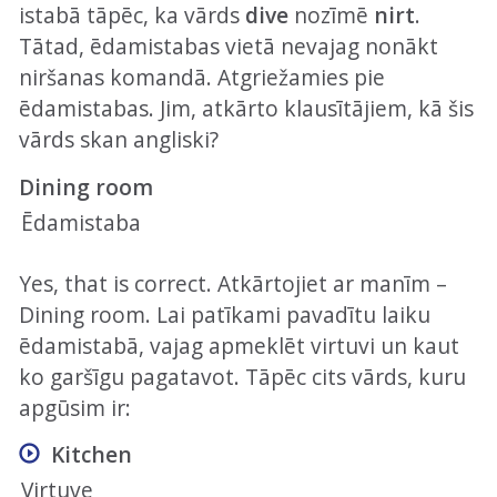
istabā tāpēc, ka vārds
dive
nozīmē
nirt
.
Tātad, ēdamistabas vietā nevajag nonākt
niršanas komandā. Atgriežamies pie
ēdamistabas. Jim, atkārto klausītājiem, kā šis
vārds skan angliski?
Dining room
Ēdamistaba
Yes, that is correct. Atkārtojiet ar manīm –
Dining room. Lai patīkami pavadītu laiku
ēdamistabā, vajag apmeklēt virtuvi un kaut
ko garšīgu pagatavot. Tāpēc cits vārds, kuru
apgūsim ir:
Kitchen
Virtuve