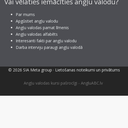
Vai vēlaties iemācīties angļu valodu?
Par mums
Apgūstiet angļu valodu
Angļu valodas pamat līmenis
Angļu valodas alfabēts
Interesanti fakti par angļu valodu
Darba interviju paraugi angļu valodā
© 2026 SIA Meta group ·
Lietošanas noteikumi un privātums
Angļu valodas kursi pašrocīgi - AngluABC.lv