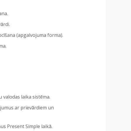
ana.
ārdi.
locīšana (apgalvojuma forma).
ma.
 valodas laika sistēma.
ojumus ar prievārdiem un
us Present Simple laikā.