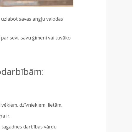
i uzlabot savas angļu valodas
par sevi, savu ģimeni vai tuvāko
odarbībām:
lvēkiem, dzīvniekiem, lietām.
a ir.
, tagadnes darbības vārdu