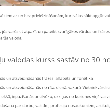
lvēkiem ar un bez priekšzināšanām, kuri vēlas sākt apgūt va
jūs varēsiet atpazīt un pateikt svarīgākos vārdus un frāzes 
kāršā valodā.
u valodas kurss sastāv no 30 n
ās un atsveicināšanās frāzes, alfabēts un fonētika.
ās un atsveicināšanās no rīta, dienā, vakarā. Vietniekvārdi ci
iekšā, iepazīšanās ar cilvēku, uzziņas no kurienes viņš vai viņ
idošana par darbu, valstīm, profesiju nosaukumiem, artikuli