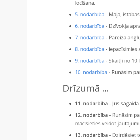
locīšana.
5. nodarbība
- Māja, istabas
6. nodarbība
- Dzīvokļa apra
7. nodarbība
- Pareiza angļu
8. nodarbība
- iepazīsimies
9. nodarbība
- Skaitļi no 10
10. nodarbība
- Runāsim par 
Drīzumā ...
11. nodarbība
- Jūs sagaida
12. nodarbība
- Runāsim par
mācīsieties veidot jautājum
13. nodarbība
- Dzirdēsiet 