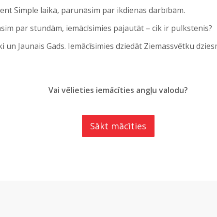
nt Simple laikā, parunāsim par ikdienas darbībām.
āsim par stundām, iemācīsimies pajautāt – cik ir pulkstenis?
ki un Jaunais Gads. Iemācīsimies dziedāt Ziemassvētku dzies
Vai vēlieties iemācīties angļu valodu?
Sākt mācīties