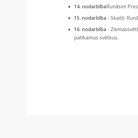
14. nodarbība
Runāsim Prese
15. nodarbība
- Skaitļi. Run
16. nodarbība
- Ziemassvēt
patīkamus svētkus.