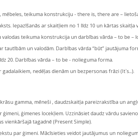
, mēbeles, teikuma konstrukciju - there is, there are – lietoš
ksts. Iepazīšanās ar skaitļiem no 1 līdz 10 un kārtas skaitļa v
 valodas teikuma konstrukcija un darbības vārda – to be – 
 ar tautībām un valodām. Darbības vārda “būt” jautājuma for
 līdz 20. Darbības vārda – to be - nolieguma forma.
gadalaikiem, nedēļas dienām un bezpersonas frāzi (It`s...).
 krāsu gamma, mēneši , daudzskaitļa pareizrakstība un angļu
 ģimeni, ģimenes locekļiem. Uzzināsiet daudz vārdu savien
us vienkāršajā tagadnē (Present Simple).
tekstu par ģimeni. Mācīsieties veidot jautājumus un noliegum