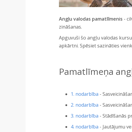
Angļu valodas pamatlīmenis
- ci
zināšanas.
Apguvuši šo angļu valodas kursu, 
apkārtni. Spēsiet sazināties vien
Pamatlīmeņa angļ
1. nodarbība
- Sasveicināšan
2. nodarbība
- Sasveicināšan
3. nodarbība
- Stādīšanās pr
4. nodarbība
- Jautājumu ve