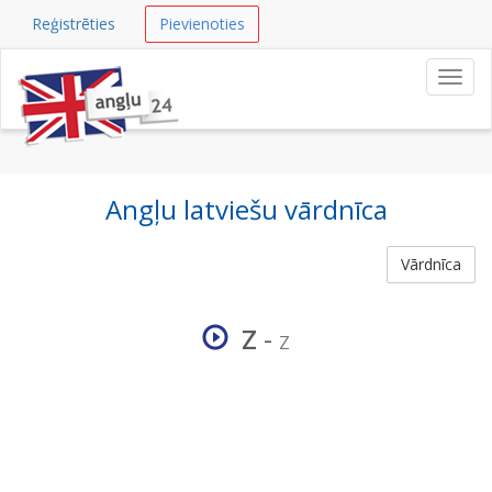
Reģistrēties
Pievienoties
Navig
Angļu latviešu vārdnīca
Vārdnīca
Z
-
Z