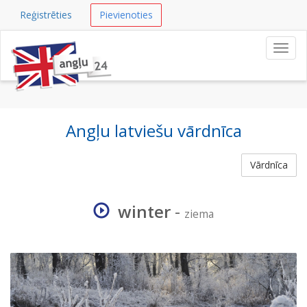
Reģistrēties
Pievienoties
Navig
Angļu latviešu vārdnīca
Vārdnīca
winter
-
ziema