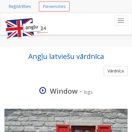
Reģistrēties
Pievienoties
Navig
Angļu latviešu vārdnīca
Vārdnīca
Window
-
logs