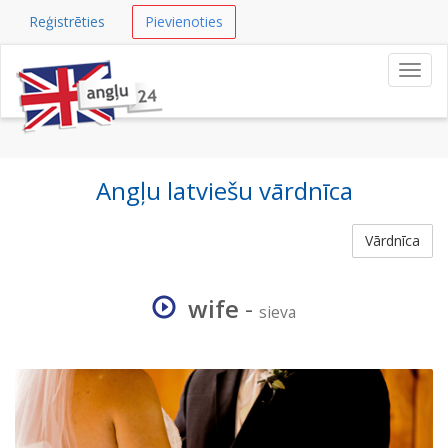
Reģistrēties
Pievienoties
Navig
Angļu latviešu vārdnīca
Vārdnīca
wife
-
sieva