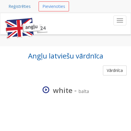
Reģistrēties
Pievienoties
Navig
Angļu latviešu vārdnīca
Vārdnīca
white
-
balta