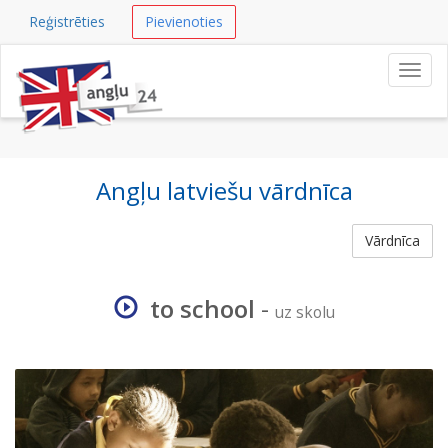
Reģistrēties
Pievienoties
Navig
Angļu latviešu vārdnīca
Vārdnīca
to school
-
uz skolu