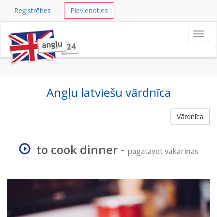
Reģistrēties
Pievienoties
Navig
Angļu latviešu vārdnīca
Vārdnīca
to cook dinner
-
pagatavot vakariņas