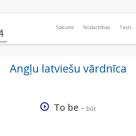
Sākums
Nodarbības
Testi
Angļu latviešu vārdnīca
To be
-
būt