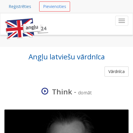
Reģistrēties
Pievienoties
Navig
Angļu latviešu vārdnīca
Vārdnīca
Think
-
domāt