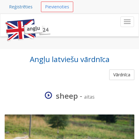
Reģistrēties
Pievienoties
Navig
Angļu latviešu vārdnīca
Vārdnīca
sheep
-
aitas