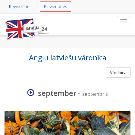
Reģistrēties
Pievienoties
Navig
Angļu latviešu vārdnīca
Vārdnīca
september
-
septembris