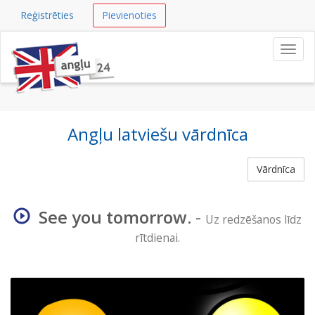
Reģistrēties
Pievienoties
Navig
Angļu latviešu vārdnīca
Vārdnīca
See you tomorrow.
-
Uz redzēšanos līdz
rītdienai.