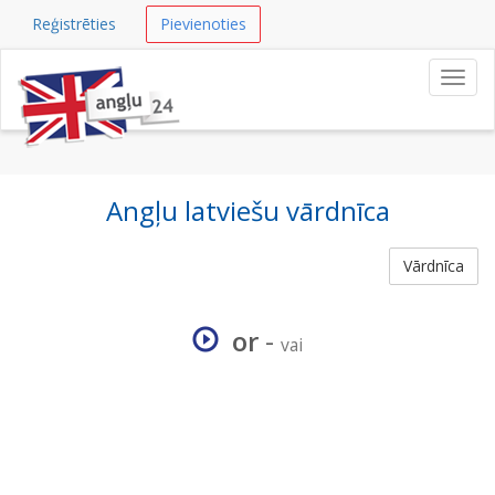
Reģistrēties
Pievienoties
Navig
Angļu latviešu vārdnīca
Vārdnīca
or
-
vai