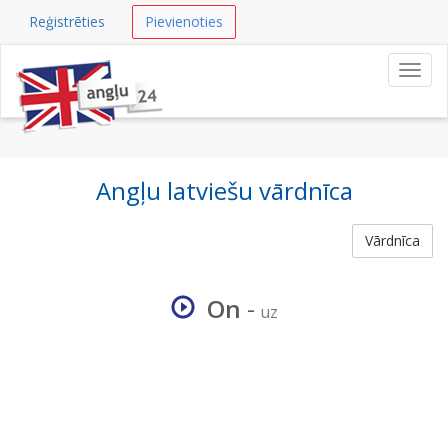
Reģistrēties
Pievienoties
Navig
Angļu latviešu vārdnīca
Vārdnīca
On
-
uz