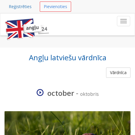
Reģistrēties
Pievienoties
Navig
Angļu latviešu vārdnīca
Vārdnīca
october
-
oktobris