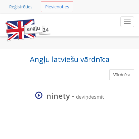
Reģistrēties
Pievienoties
Navig
Angļu latviešu vārdnīca
Vārdnīca
ninety
-
deviņdesmit