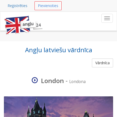
Reģistrēties
Pievienoties
Navig
Angļu latviešu vārdnīca
Vārdnīca
London
-
Londona