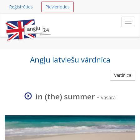
Reģistrēties
Pievienoties
Navig
Angļu latviešu vārdnīca
Vārdnīca
in (the) summer
-
vasarā