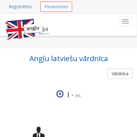
Reģistrēties
Pievienoties
Navig
Angļu latviešu vārdnīca
Vārdnīca
I
-
es