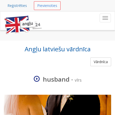
Reģistrēties
Pievienoties
Navig
Angļu latviešu vārdnīca
Vārdnīca
husband
-
vīrs