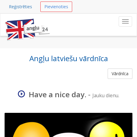
Reģistrēties
Pievienoties
Navig
Angļu latviešu vārdnīca
Vārdnīca
Have a nice day.
-
Jauku dienu.