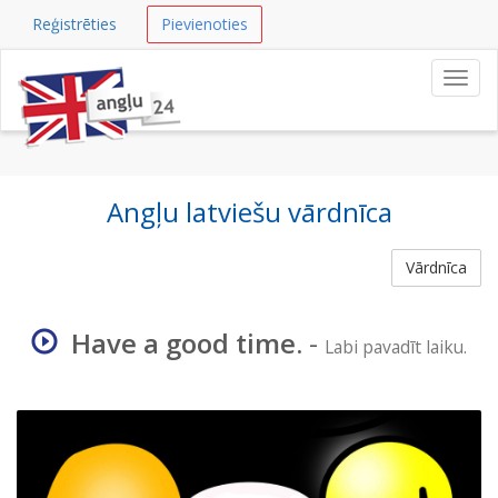
Reģistrēties
Pievienoties
Navig
Angļu latviešu vārdnīca
Vārdnīca
Have a good time.
-
Labi pavadīt laiku.