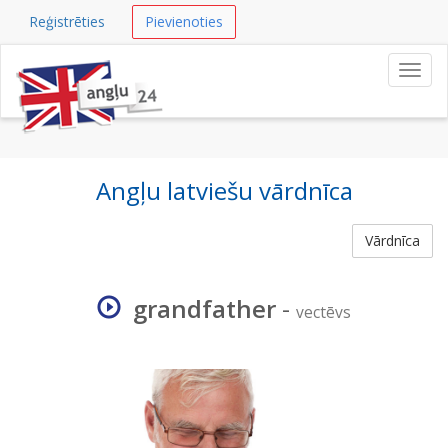
Reģistrēties
Pievienoties
Navig
Angļu latviešu vārdnīca
Vārdnīca
grandfather
-
vectēvs