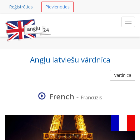
Reģistrēties
Pievienoties
Navig
Angļu latviešu vārdnīca
Vārdnīca
French
-
Francūzis