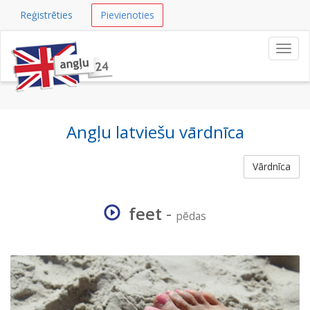
Reģistrēties
Pievienoties
Navig
Angļu latviešu vārdnīca
Vārdnīca
feet
-
pēdas