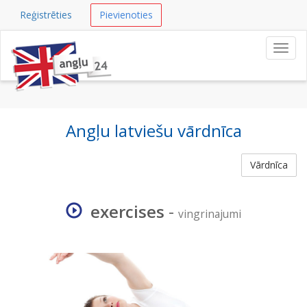
Reģistrēties
Pievienoties
Navig
Angļu latviešu vārdnīca
Vārdnīca
exercises
-
vingrinajumi