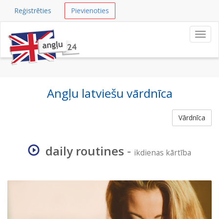
Reģistrēties
Pievienoties
Navig
Angļu latviešu vārdnīca
Vārdnīca
daily routines
-
ikdienas kārtība