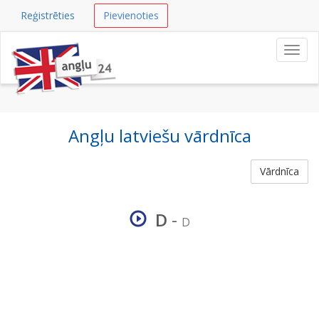
Reģistrēties
Pievienoties
Navig
Angļu latviešu vārdnīca
Vārdnīca
D
-
D