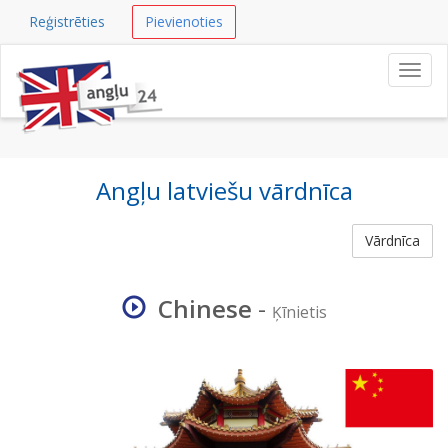
Reģistrēties
Pievienoties
Navig
Angļu latviešu vārdnīca
Vārdnīca
Chinese
-
Ķīnietis