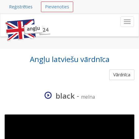
Reģistrēties
Pievienoties
Navig
Angļu latviešu vārdnīca
Vārdnīca
black
-
melna