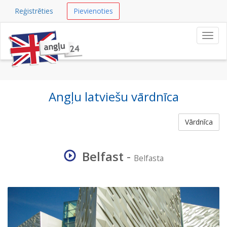
Reģistrēties
Pievienoties
Navig
Angļu latviešu vārdnīca
Vārdnīca
Belfast
-
Belfasta