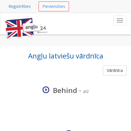
Reģistrēties
Pievienoties
Navig
Angļu latviešu vārdnīca
Vārdnīca
Behind
-
aiz