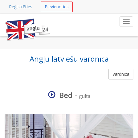
Reģistrēties
Pievienoties
Navig
Angļu latviešu vārdnīca
Vārdnīca
Bed
-
gulta