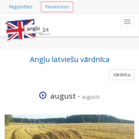
Reģistrēties
Pievienoties
Navig
Angļu latviešu vārdnīca
Vārdnīca
august
-
augusts