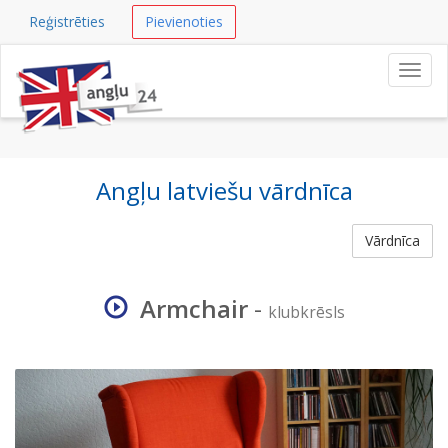
Reģistrēties
Pievienoties
Navig
Angļu latviešu vārdnīca
Vārdnīca
Armchair
-
klubkrēsls