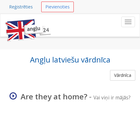
Reģistrēties
Pievienoties
Navig
Angļu latviešu vārdnīca
Vārdnīca
Are they at home?
-
Vai viņi ir mājās?