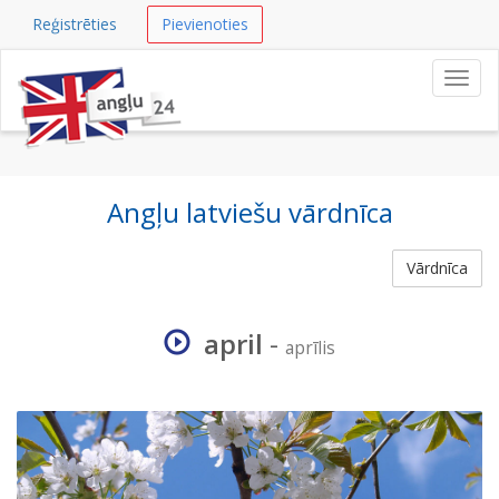
Reģistrēties
Pievienoties
Navig
Angļu latviešu vārdnīca
Vārdnīca
april
-
aprīlis