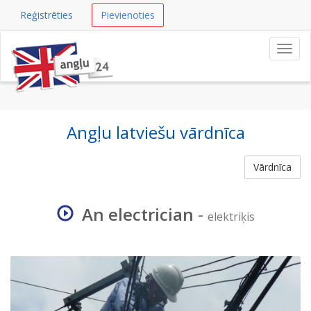
Reģistrēties
Pievienoties
Navig
Angļu latviešu vārdnīca
Vārdnīca
An electrician
-
elektriķis