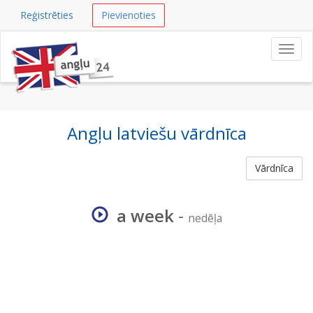
Reģistrēties
Pievienoties
Navig
Angļu latviešu vārdnīca
Vārdnīca
a week
-
nedēļa