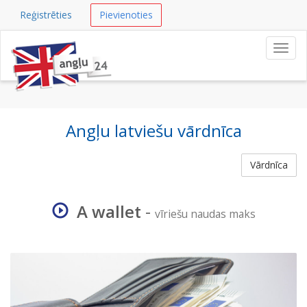
Reģistrēties
Pievienoties
Navig
Angļu latviešu vārdnīca
Vārdnīca
A wallet
-
vīriešu naudas maks