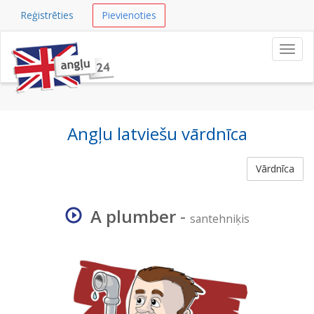
Reģistrēties
Pievienoties
Navig
Angļu latviešu vārdnīca
Vārdnīca
A plumber
-
santehniķis