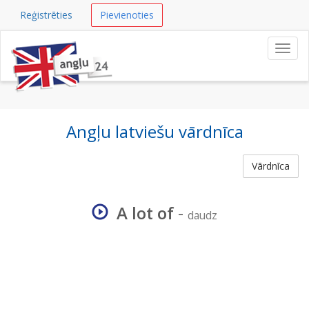
Reģistrēties
Pievienoties
Navig
Angļu latviešu vārdnīca
Vārdnīca
A lot of
-
daudz